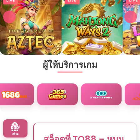
ดาวน์โหลดเกมยิงปลาที่ไม่ต้องออนไลน์บน
TQ88 Support
首頁
/
เกมยิงปลาที่ไม่ต้องออนไลน์คืออะไร? คู่มือการดาวน์โหลดเกมยิง
ปลาที่ไม่ต้องออนไลน์บน TQ88 Support
เล่นเกมมือถือ
tq88th เป็นเว็บ
เกมยิงปลาที่ไม่
สนุกๆ บน TQ88
พนันออนไลน์ที่
ต้องออนไลน์คือ
Slot และทำราย
มีชื่อเสียงอันดับ
อะไร? คู่มือการ
ได้จริง
1 ใน
ดาวน์โหลดเกม
เกมยิงปลา เป็นหนึ่งในเกมคาสิโนที่ได้รับความนิยมในหมู่นักเดิมพัน
ประเทศไทย
ยิงปลาที่ไม่ต้อง
เนื่องจากรูปแบบการเล่นที่สนุกสนานและมีโอกาสชนะรางวัลใหญ่ แต่
ออนไลน์บน
หลายคนอาจไม่ทราบว่า เกมยิงปลาที่ไม่ต้องออนไลน์ ก็สามารถเล่นได้
TQ88 Support
เช่นกัน ซึ่งหมายความว่าคุณสามารถเพลิดเพลินกับเกมนี้ได้ทุกที่ทุกเวลา
โดยไม่ต้องเชื่อมต่ออินเทอร์เน็ต และในบทความนี้เราจะพาคุณไปเรียน
รู้วิธีการดาวน์โหลดและเล่นเกมยิงปลาที่ไม่ต้องออนไลน์บน
TQ88TH
ได้ง่าย ๆ!
TQ8888 เกมยิงปลาที่ไม่ต้องออนไลน์คืออะไร?
TQ88TH เกมยิงปลาที่ไม่ต้องออนไลน์หมายถึง เกมยิงปลาสำหรับออฟ