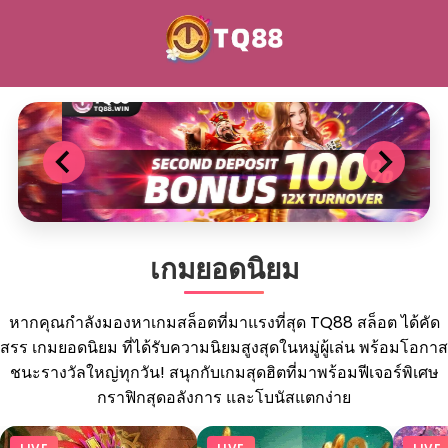
．
ติดต่อเรา
ตัวย่อ
tq88th เป็นเว็บพนันออนไลน์ที่มีชื่อ
เสียงอันดับ 1 ในประเทศไทย
tq88th เป็นเว็บพนันออนไลน์ที่มีชื่อเสียงอันดับ 1
ในประเทศไทย
首頁
/
tq88th เป็นเว็บพนันออนไลน์ที่มีชื่อเสียงอันดับ 1 ในประเทศไทย