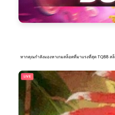
เริ่มต้นการเดินทางในคาสิโนออนไลน์ด้ว
กับ tq88bet
เริ่มต้นการเดินทางในคาสิโนออนไลน์ด้วยการ
ลงทะเบียนที่ง่ายกับ tq88bet
ช
聯絡資訊
ก
Contact us