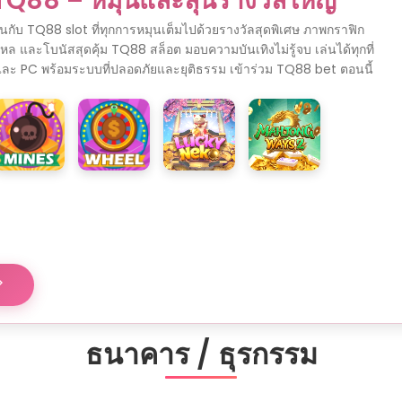
ฝากเงินเข้าในบัญชีของคุณ
เมื่อการลงทะเบียนเสร็จสมบูรณ์ คุณสามารถฝากเงินเข้
เริ่มเล่นเกมคาสิโน
หลังจากฝากเงินแล้ว คุณสามารถเริ่มเล่นเกมคาสิโนที่คุณ