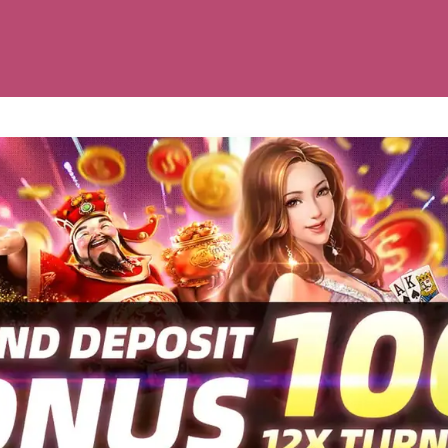
คาสิโนสด
สล็อต
ก
้วยการลงทะเบียนที่ง่ายกับ tq88bet