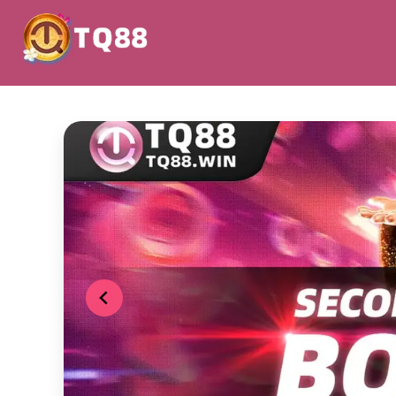
เริ่มต้นการเดินทางในคาสิโนออนไลน์ด