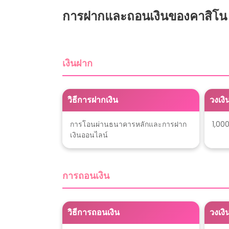
ม
ค
ก
ช