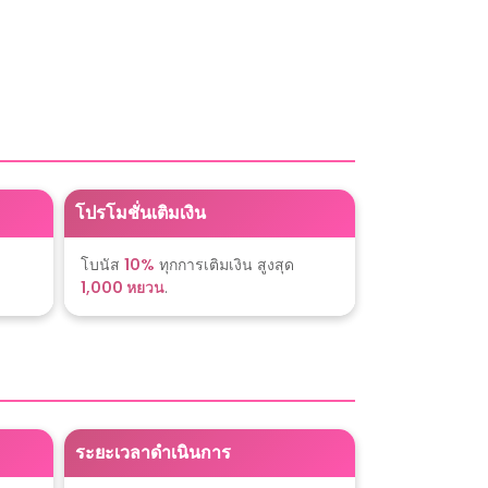
ลงทะเบียนที่ tq888 สล็อต
ำธุรกรรมการเงินบน
tq888 สล็อต
แพลตฟอร์มนี้ใช้
cket Layer) เพื่อให้ข้อมูลส่วนตัวและการเงินของ
่นเกมได้อย่างสบายใจ โดยที่ข้อมูลของคุณได้รับ
ห้แน่ใจว่าคำถามหรือปัญหาของคุณจะได้รับการดูแล
ุดของคุณ
ภัย ซึ่งมอบประสบการณ์ที่ราบรื่นให้กับผู้ที่ชื่น
เล่นเกมคาสิโนที่คุณชื่นชอบและสัมผัสความตื่นเต้น
ลน์ที่ปลอดภัย หลากหลาย และสนุกสนาน
tq888