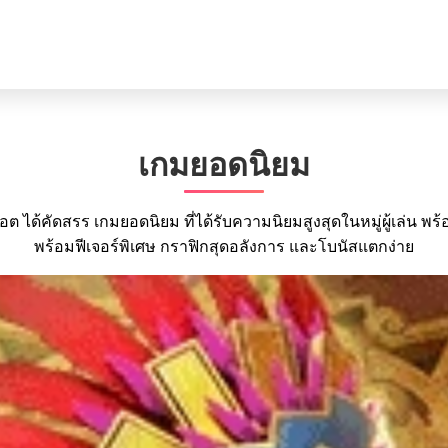
รถทำเงินได้ตลอดปี
首頁
/
เก
กมยิงปลาถือเป็น เกมเดิมพัน ออนไลน์ ที่สามารถ ทำเงินให้กับ นักเดิมพัน มา
กม ที่ดูคล้าย กับเกมมือถือ ทั่ว ๆ ไป แต่กลับ สร้างรายได้ ให้กับผู้เล่น ได้ใน
่อเนื่อง สำหรับคนที่ชอบ ความสนุกสนาน ตื่นเต้น และเร้าใจ ไม่ชอบเกม ที่น่า
่วม ในการทำเงิน อย่างมาก เลยทีเดียว ไม่ใช่แค่การ กดปุ่ม spin เหมือนเกม 
บบท้าทาย ชอบลอง อะไรใหม่ ๆ พร้อมกับการ ได้เงินกำไร บอกเลยว่า ห้ามพล
TQ88 เกมยิงปลาออนไลน์ เล่นง่าย ได้เงินจริง กราฟิ
ันนี้เราจะมาแนะนำเกมยิงปลาออนไลน์สุดมันส์ ที่กำลังมาแรงในตอนนี้
TQ
ละเล่นเพลินไม่มีเบื่อ มีเกมให้เลือกเล่นหลากหลาย มากกว่า 500 เกม เกมยิ