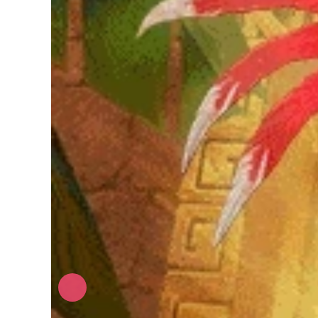
ส
จ
เ
ป
เ
เ
1
ท
2
ใ
ไ