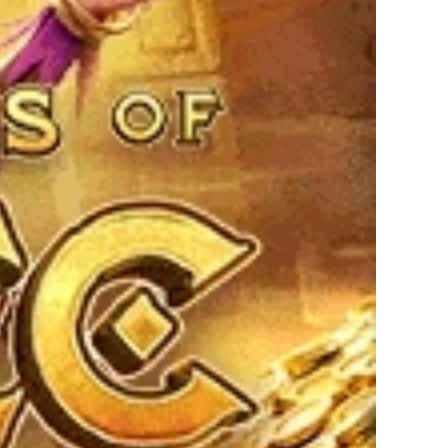
เลย ไม่ต้องโหลดแอพก็สามารถเล่นผ่านเว็บเราได้เลย สะดวก
ิงขั้นตอนง่าย อนุมัติไว
ารสมัครเป็นสมาชิกกับทางเกมยิงปลาออนไลน์ tq88 เล่นได้
ซับซ้อน ไม่ต้องฝากก่อน ก็ลุ้นรับเครดิตฟรีได้ในทันที แจกจริง
กให้คุณพลาดโอกาสสุดพิเศษดี ๆ แบบนี้ สมัครเลยตอนนี้
้งสิ้น พร้อมได้ร่วมสนุกกับเกมยิงปลาออนไลน์เล่นได้เงินจริง