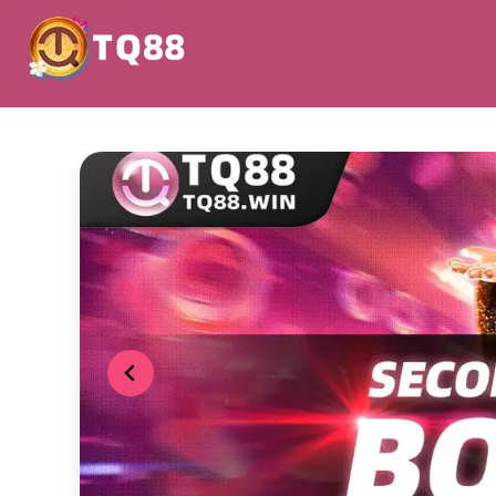
เกมยิงปลา TQ88 เป็นที่นิยมมากที่สุด