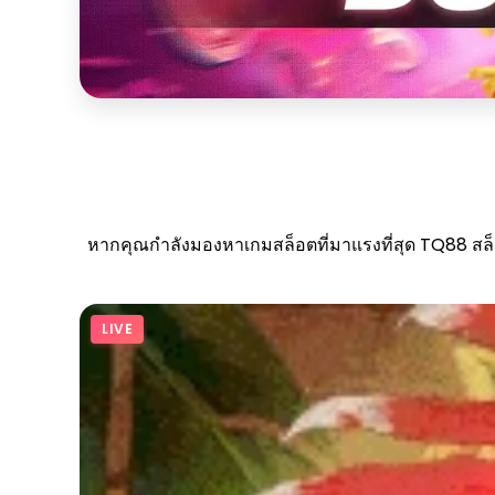
เกมยิงปลา TQ88 เป็นที่นิยมมากที่สุด พ
เ
เว็บพนันออนไลน์ TQ88 ดีที่สุด แหล่งรวมความ
ท
สนุกบนโลกออนไลน์ รวมโปรเด็ด เอาใจสาย
ส
เทคนิคเล่นบาคาร่า ที่ คาสิโน TQ88 เล่นยังไงให้
พนัน
ม
ได้เงินทุกวัน
เ
คาสิโนออนไลน์ TQ88 อันดับ 1 สำหรับมือใหม่
ค
หัดเล่น บริการทันสมัย เล่นได้ทุกค่ายเกม
สล็อตเว็บตรง TQ88 เว็บตรง แตกง่าย RTP สูง
ที่สุด
เกมยิงปลา TQ88 เป็นที่นิยมมากที่สุด พร้อมให้
บริการ
ย
เกมยิงปลาได้เงินจริง TQ88 แจกทุกวันเครดิตฟรี