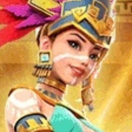
นึ่งได้ รวมเว็บสล็อตโปร100% แจกจริงได้ทุกโปรที่โฆษณา ให้เยอะเต็มจำนวน 
บนัสได้เกินคุ้ม ให้เล่นเกมสล็อตได้มากที่สุด เว็บสล็อตมาแรง คุ้มค่าได้มาก
ามารถในการแจกได้มากขนาดนี้ จัดโปรเร้าใจขนาดไหนก็ให้ได้จริงทั้งหมด แ
ั่นคง จ่ายจริงครบถ้วนทุกรางวัลเช่นกัน รวมเว็บสล็อต 100% ปลอดภัยได้มาตร
างเลือกใหม่ของการเล่นสล็อตที่ดีที่สุด
เว็บตรง TQ88 เว็บสล็อตมาแรง กำไรงาม คว้าโ
ล็อต
ล็อตเว็บตรง TQ88 เว็บสล็อตมาแรง เว็บที่รู้ความต้องการของผู้เล่นว่าต้อง
ะบบให้มีความทันสมัยและตอบโจทย์ผู้เล่นมากที่สุด ยิ่งมีระบบการใช้งานที่ดีก
าก เว็บตรง TQ88 กลับไปได้อย่างสวยงาม เท่านี้ไม่พอผู้เล่นยังยกความดีค
่ายดัง ทำเงินได้อย่างเต็มระบบจึ้งที่สุด ลงทุนได้อย่างเต็มเม็ดเต็มหน่วย ระ
ล้วกดยื่นยัน ลงเล่นได้ทันที
สล็อตเว็บตรง TQ88 ทันสมัย แตกง่ายได้บ่อย ประท
ล็อตเว็บตรง TQ88 เป็นเว็บเกมสล็อตที่ได้รับความนิยมจากผู้เล่นทั่วโลกในขณ
องคุณจะไม่น่าเบื่ออีกต่อไป เนื่องด้วยเรามีเกมสล็อตให้เลือกเล่นหลากหลา