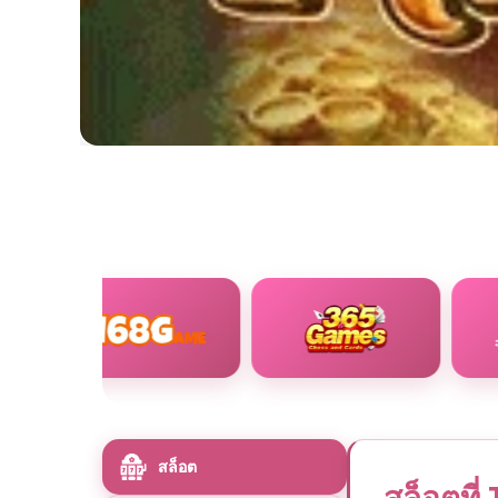
ร
ไ
บ
บ
ท
ส
ส
ค
ส
ร