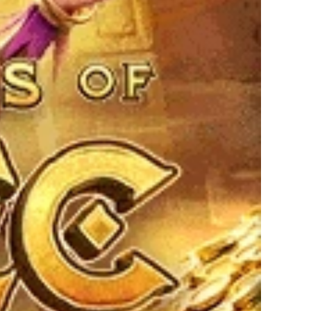
้องฝากเงินแรกเข้า มีระบบธุรกรรมการเงินแบบอัตโนมัติ
ด้สมัครมาใหม่ในครั้งแรก มีสิทธิ์ได้รับโบนัสเครดิตฟรี จาก
ั้น และหวังว่าหากได้เข้ามาเล่นแล้ว สิ่งเหล่านี้จะช่วย
กได้ชัวร์
็บไม่ผ่านเอเย่นต์แท้ หากมีทุนต่ำ แต่อยากลองเข้าร่วมสนุก ก็
จ เล่นได้ครบทุกค่ายในที่เดียว และสำหรับท่านไหน ที่ตั้ง
าเล่น เกมสล็อตค่าย TQ88 เท่านั้น รับรองว่า จะไม่มีคำว่า
งเลยแล้วจะรู้ว่า เกมดีๆ ค่ายคุณภาพนั้นมีอยู่จริง สนุกสะใจ
้าจอ
็อตแตกง่าย แจกโบนัสสูง
ห้ TQ88 เท่านั้น จัดสรรเกมสล็อตดีๆ มาให้ผู้เล่นได้ร่วมเดิม
เป็นเกมสล็อตแตกง่าย จัดเต็มรางวัลโบนัส มาให้ผู้เล่นได้ลุ้น