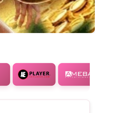
ร่วมเดิมพันใน เว็บสล็อตอันดับ 1 ของโลก จะต้องได้รับกำไรกลับ
งทุนกับ เว็บสล็อตที่ดีที่สุดในโลก ได้แล้ววันนี้ พร้อมให้
่า เป็น เว็บสล็อตอันดับ 1 ของโลก ที่แจกโบนัสดีที่สุด แจก
ือทุกรุ่น สามารถเล่นเกมสล็อตจากที่ไหนเมื่อไหร่ก็ได้
ายในการใช้งาน สล็อตเว็บตรง TQ88 เรามีเกมสล็อตจาก
นเกมสล็อตกับเราได้อย่างไร้กังวล เพราะหากผู้เล่นเลือกเล่น
าการโกง เล่นง่าย จ่ายจริง แจ็คพอตแตกเท่าไหร่เราก็จ่าย