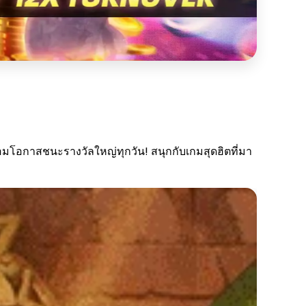
อย TQ88 เน้นเกมฟีเจอร์หนัก ออกรางวัลได้ไม่หยุด ได้เงิน
จริง
ar มาพร้อมกับเกมสล็อตหลากรูปแบบ เกมทั้งหมดล้วนแต่ยิงตรง
และรวดเร็ว ได้มีการอัปเดตระบบเกมอยู่ตลอดเวลา เพื่อเพิ่ม
้นชื่อว่า สล็อต TQ88 แตกง่าย ที่สุด แตกทีนึง โบนัสเป็น
ด้มหาศาลในเวลาเดียวกัน ต้องเข้าเล่น สล็อตเว็บตรง
่ได้ค่าตอบแทนที่ดีเยี่ยมที่สุด ต้องเล่นที่นี่เท่านั้น
็อตดีๆ เตรียมรับ 2024
2024 มาแรงมากที่สุดตอนนี้ไม่มีใครยับยั้งกระแสความเป็น